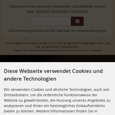
Abonnieren Sie unseren Newsletter und bleiben immer
über aktuelle Neuheiten informiert!
Eine Abmeldung ist jederzeit hier oder über Ihr Kundenkonto möglich
Alle hier genannten Preise verstehen sich inkl. der gesetzlich festgelegten MwSt. und
zzgl. der gewählten Versandkosten.
Abgabe von Alkohol und Spirituosen nicht an Personen unter 18 Jahren!
ZAHLUNG & VERSAND
Diese Webseite verwendet Cookies und
PRIVATSPHÄRE UND DATENSCHUTZ
AGB
andere Technologien
IMPRESSUM
KONTAKT
Wir verwenden Cookies und ähnliche Technologien, auch von
WIDERRUFSRECHT & WIDERRUFSFORMULAR
Drittanbietern, um die ordentliche Funktionsweise der
Website zu gewährleisten, die Nutzung unseres Angebotes zu
JUGENDSCHUTZ
VERTRAG WIDERRUFEN
analysieren und Ihnen ein bestmögliches Einkaufserlebnis
COOKIE EINSTELLUNGEN
bieten zu können. Weitere Informationen finden Sie in