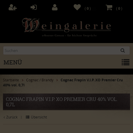
(
0
)
(
0
)
MENÜ
Startseite
Cognac / Brandy
Cognac Frapin V.I.P. XO Premier Cru
40% vol. 0,7l
COGNAC FRAPIN V.I.P. XO PREMIER CRU 40% VOL.
0,7L
Zurück
Übersicht
|