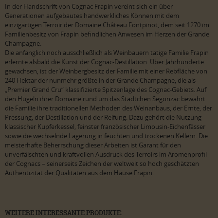
In der Handschrift von Cognac Frapin vereint sich ein über
Generationen aufgebautes handwerkliches Können mit dem
einzigartigen Terroir der Domaine Château Fontpinot, dem seit 1270 im
Familienbesitz von Frapin befindlichen Anwesen im Herzen der Grande
Champagne.
Die anfänglich noch ausschließlich als Weinbauern tätige Familie Frapin
erlernte alsbald die Kunst der Cognac-Destillation. Über Jahrhunderte
gewachsen, ist der Weinbergbesitz der Familie mit einer Rebfläche von
240 Hektar der nunmehr größte in der Grande Champagne, die als
„Premier Grand Cru“ klassifizierte Spitzenlage des Cognac-Gebiets. Auf
den Hügeln ihrer Domaine rund um das Städtchen Segonzac bewahrt
die Familie ihre traditionellen Methoden des Weinanbaus, der Ernte, der
Pressung, der Destillation und der Reifung. Dazu gehört die Nutzung
klassischer Kupferkessel, feinster französischer Limousin-Eichenfässer
sowie die wechselnde Lagerung in feuchten und trockenen Kellern. Die
meisterhafte Beherrschung dieser Arbeiten ist Garant für den
unverfälschten und kraftvollen Ausdruck des Terroirs im Aromenprofil
der Cognacs – seinerseits Zeichen der weltweit so hoch geschätzten
Authentizität der Qualitäten aus dem Hause Frapin.
WEITERE INTERESSANTE PRODUKTE: