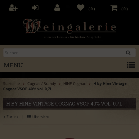
(
0
)
(
0
)
MENÜ
Startseite
Cognac / Brandy
HINE Cognac
H by Hine Vintage
Cognac VSOP 40% vol. 0,7l
H BY HINE VINTAGE COGNAC VSOP 40% VOL. 0,7L
Zurück
Übersicht
|