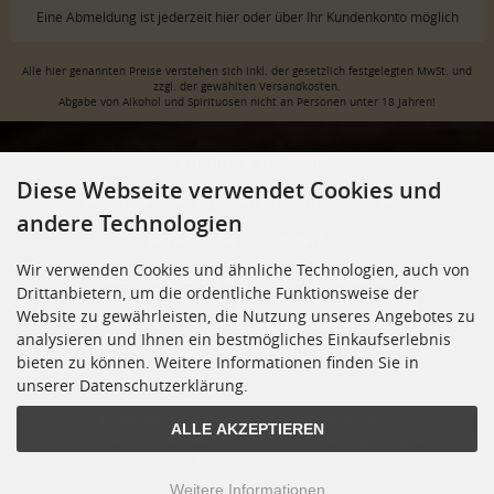
Eine Abmeldung ist jederzeit hier oder über Ihr Kundenkonto möglich
Alle hier genannten Preise verstehen sich inkl. der gesetzlich festgelegten MwSt. und
zzgl. der gewählten Versandkosten.
Abgabe von Alkohol und Spirituosen nicht an Personen unter 18 Jahren!
ZAHLUNG & VERSAND
Diese Webseite verwendet Cookies und
PRIVATSPHÄRE UND DATENSCHUTZ
AGB
andere Technologien
IMPRESSUM
KONTAKT
Wir verwenden Cookies und ähnliche Technologien, auch von
WIDERRUFSRECHT & WIDERRUFSFORMULAR
Drittanbietern, um die ordentliche Funktionsweise der
Website zu gewährleisten, die Nutzung unseres Angebotes zu
JUGENDSCHUTZ
VERTRAG WIDERRUFEN
analysieren und Ihnen ein bestmögliches Einkaufserlebnis
COOKIE EINSTELLUNGEN
bieten zu können. Weitere Informationen finden Sie in
unserer Datenschutzerklärung.
© 2026 Weingalerie - Shop • Alle Rechte vorbehalten
ALLE AKZEPTIEREN
modified eCommerce Shopsoftware © 2009-2026 • Umsetzung & Programmierung
Rehm Webdesign
Weitere Informationen