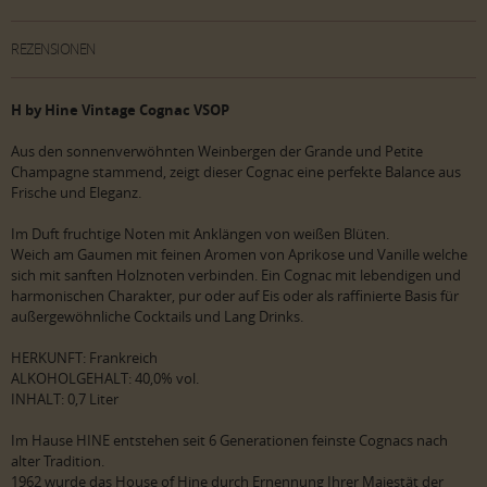
REZENSIONEN
H by Hine Vintage Cognac VSOP
Aus den sonnenverwöhnten Weinbergen der Grande und Petite
Champagne stammend, zeigt dieser Cognac eine perfekte Balance aus
Frische und Eleganz.
Im Duft fruchtige Noten mit Anklängen von weißen Blüten.
Weich am Gaumen mit feinen Aromen von Aprikose und Vanille welche
sich mit sanften Holznoten verbinden. Ein Cognac mit lebendigen und
harmonischen Charakter, pur oder auf Eis oder als raffinierte Basis für
außergewöhnliche Cocktails und Lang Drinks.
HERKUNFT: Frankreich
ALKOHOLGEHALT: 40,0% vol.
INHALT: 0,7 Liter
Im Hause HINE entstehen seit 6 Generationen feinste Cognacs nach
alter Tradition.
1962 wurde das House of Hine durch Ernennung Ihrer Majestät der