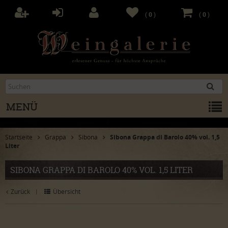
(
0
)
(
0
)
MENÜ
Startseite
Grappa
Sibona
Sibona Grappa di Barolo 40% vol. 1,5
Liter
SIBONA GRAPPA DI BAROLO 40% VOL. 1,5 LITER
Zurück
Übersicht
|