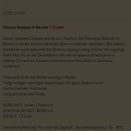
REZENSIONEN
Sibona Grappa di Barolo
1,5 Liter
Dieser spezielle Grappa wurde aus Trestern der Rebsorte Nebiolo di
Barolo in einem kontinuierlichen Brennverfahren destilliert. Bei diesem
Verfahren wird während des Brennvorgangs stetig Trester hinzugefügt.
Nach Abschluss der Destillation reift der Grappa mehrere Jahre in
kleinen Eichenholz Fässern und wird zum Abschluß im Barrique
verfeinert.
Intensiver Duft mit feinen würzigen Noten.
Tiefgründiger- samtiger Geschmack mit guter Balance und
harmonischen Holznoten.
Lang anhaltendes Finish.
HERKUNFT: Italien / Piemont
ALKOHOLGEHALT: 40,0% vol.
INHALT: 1,5 Liter
Servierempfehlung: Pur oder als Digestif - Serviertemperatur 15 - 18°C