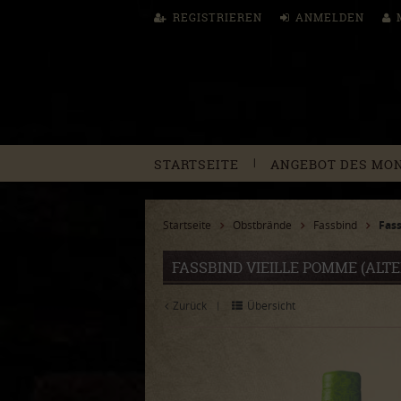
REGISTRIEREN
ANMELDEN
|
STARTSEITE
ANGEBOT DES MO
Startseite
Obstbrände
Fassbind
Fass
FASSBIND VIEILLE POMME (ALTER
Zurück
Übersicht
|