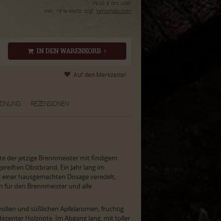
79,42 € pro Liter
inkl. 19 % MwSt. zzgl.
Versandkosten
IN DEN WARENKORB
RDNUNG
REZENSIONEN
te der jetzige Brennmeister mit findigem
gereiften Obstbrand. Ein Jahr lang im
t einer hausgemachten Dosage veredelt,
hn für den Brennmeister und alle
vollen und süßlichen Apfelaromen, fruchtig
dezenter Holznote. Im Abgang lang, mit toller