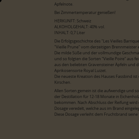
Apfelnote.
Bei Zimmertemperatur genießen!
HERKUNFT: Schweiz
ALKOHOLGEHALT: 40% vol.
INHALT: 0,7 Liter
Die Erfolgsgeschichte des "Les Vieilles Barriqu
"Vieille Prune" vom derzeitigen Brennmeister 
Die milde Süße und der vollmundige Geschmac
und so folgten die Sorten "Vieille Poire" aus f
aus den beliebten Gravensteiner Äpfeln und der
Aprikosensorte Royal Luizet.
Die neueste Kreation des Hauses Fassbind ist d
Kirschen.
Allen Sorten gemein ist die aufwendige und so
der Destillation für 12-18 Monate in Eichenhol
bekommen. Nach Abschluss der Reifung wird d
Dosage veredelt, welche aus im Brand eingel
Diese Dosage verleiht dem Fruchtbrand seine 