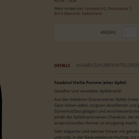
Art.Nr.: 1828
Mehr Artikel von:
Fassbind AG, Poststrasse 7,
6414 Oberarth, Switzerland
ANZAHL
DETAILS
ANGABEN ZUR LEBENSMITTELVERO
Fassbind Vieille Pomme (alter Apfel)
Gereifter und veredelter Apfelbrand!
Aus den beliebten Gravensteiner Äpfeln kreier
Geist diesen edlen, sorgsam destillierten und 
Eichenholzfass gelagert und anschliessend mi
erhält der Apfelbrand seinen Charakter, der i
anspruchsvollen Kenner so einzigartig macht.
Sehr eleganter und weicher Körper mit gehalt
und mild. In der Nase wiederum fruchtig, mit 