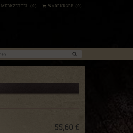
MERKZETTEL
(
0
)
WARENKORB
(
0
)
55,60 €