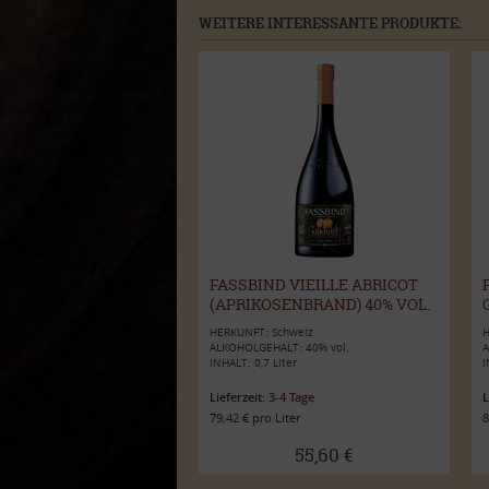
WEITERE INTERESSANTE PRODUKTE:
FASSBIND VIEILLE ABRICOT
(APRIKOSENBRAND) 40% VOL.
0,7L
HERKUNFT: Schweiz
H
ALKOHOLGEHALT: 40% vol.
A
INHALT: 0,7 Liter
I
Lieferzeit:
3-4 Tage
L
79,42 € pro Liter
8
55,60 €