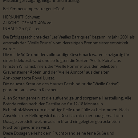
Mittellanger Abgang, elegant und fruchtig.
Bei Zimmertemperatur genießen!
HERKUNFT: Schweiz
ALKOHOLGEHALT: 40% vol.
INHALT: 2 x 0,7 Liter
Die Erfolgsgeschichte des "Les Vieilles Barriques" begann im Jahr 2001 als
erstmals der "Vieille Prune" vom derzeitigen Brennmeister entwickelt
wurde.
Die milde Süße und der vollmundige Geschmack waren einzigartig für
einen Edelobstbrand und so folgten die Sorten "Vieille Poire" aus
feinsten Williamsbirnen, die "Vieille Pomme" aus den beliebten
Gravensteiner Äpfeln und der"Vieille Abricot" aus der alten
Aprikosensorte Royal Luizet.
Die neueste Kreation des Hauses Fassbind ist die "Vieille Cerise",
gebrannt aus besten Kirschen.
Allen Sorten gemein ist die aufwendige und sorgsame Herstellung. Alle
Brände reifen nach der Destillation für 12-18 Monate in
Eichenholzfässern um die nötige Reife und Fülle zu bekommen. Nach
Abschluss der Reifung wird das Destillat mit einer hausgemachten
Dosage veredelt, welche aus im Brand eingelegten getrockneten
Früchten gewonnen wird.
Diese Dosage verleiht dem Fruchtbrand seine feine Süße und