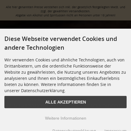
Alle hier genannten Preise verstehen sich inkl. der gesetzlich festgelegten MwSt. und
zzgl. der gewählten Versandkosten.
Abgabe von Alkohol und Spirituosen nicht an Personen unter 18 Jahren!
ZAHLUNG & VERSAND
Diese Webseite verwendet Cookies und
PRIVATSPHÄRE UND DATENSCHUTZ
AGB
andere Technologien
IMPRESSUM
KONTAKT
Wir verwenden Cookies und ähnliche Technologien, auch von
WIDERRUFSRECHT & WIDERRUFSFORMULAR
Drittanbietern, um die ordentliche Funktionsweise der
Website zu gewährleisten, die Nutzung unseres Angebotes zu
JUGENDSCHUTZ
VERTRAG WIDERRUFEN
analysieren und Ihnen ein bestmögliches Einkaufserlebnis
COOKIE EINSTELLUNGEN
bieten zu können. Weitere Informationen finden Sie in
unserer Datenschutzerklärung.
© 2026 Weingalerie - Shop • Alle Rechte vorbehalten
ALLE AKZEPTIEREN
modified eCommerce Shopsoftware © 2009-2026 • Umsetzung & Programmierung
Rehm Webdesign
Weitere Informationen
Datenschutzerklärung
Impressum