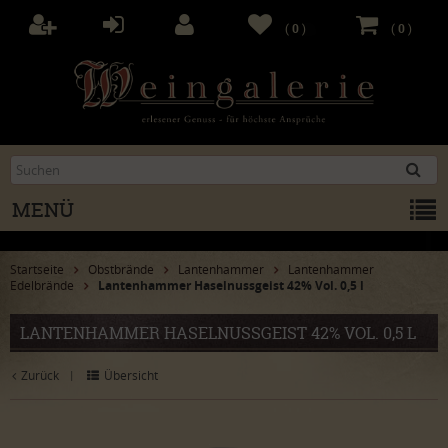
(
0
)
(
0
)
MENÜ
Startseite
Obstbrände
Lantenhammer
Lantenhammer
Edelbrände
Lantenhammer Haselnussgeist 42% Vol. 0,5 l
LANTENHAMMER HASELNUSSGEIST 42% VOL. 0,5 L
Zurück
Übersicht
|