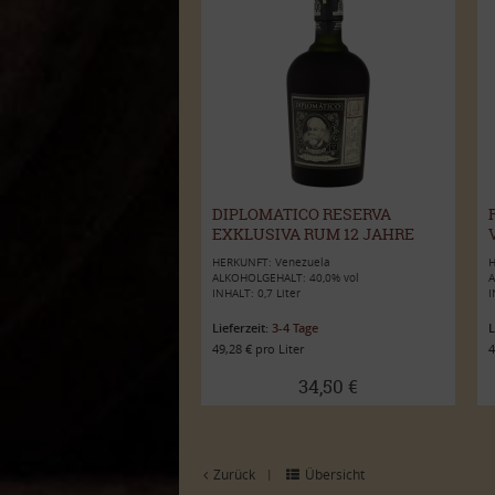
DIPLOMATICO RESERVA
EXKLUSIVA RUM 12 JAHRE
HERKUNFT: Venezuela
H
ALKOHOLGEHALT: 40,0% vol
A
INHALT: 0,7 Liter
I
Lieferzeit:
3-4 Tage
L
49,28 € pro Liter
4
34,50 €
Zurück
Übersicht
|