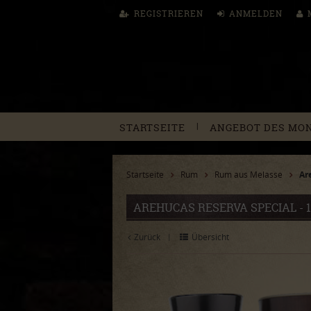
REGISTRIEREN
ANMELDEN
|
STARTSEITE
ANGEBOT DES MO
Startseite
Rum
Rum aus Melasse
Ar
AREHUCAS RESERVA SPECIAL - 12
Zurück
Übersicht
|