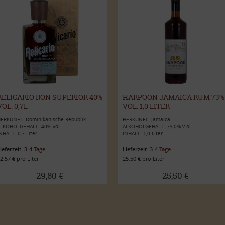
RELICARIO RON SUPERIOR 40%
HARPOON JAMAICA RUM 73%
VOL. 0,7L
VOL. 1,0 LITER
ERKUNFT: Dominikanische Republik
HERKUNFT: Jamaica
LKOHOLGEHALT: 40% vol.
ALKOHOLGEHALT: 73,0% v.ol
NHALT: 0,7 Liter
INHALT: 1,0 Liter
ieferzeit:
3-4 Tage
Lieferzeit:
3-4 Tage
2,57 € pro Liter
25,50 € pro Liter
29,80 €
25,50 €