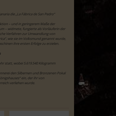
naria die „La Fábrica de San Pedro“
uktion – und in geringerem Maße der
m – widmete, fungierte als Vorläuferin der
liche Verfahren zur Umwandlung von
rica“, wie sie im Volksmund genannt wurde,
hinen ihre ersten Erfolge zu erzielen.
s
ohr statt, wobei 5.619.540 Kilogramm
ennerei den Silbernen und Bronzenen Pokal
önigshauses“ ein, der ihr von
rreich verliehen wurde.