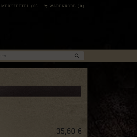
MERKZETTEL
(
0
)
WARENKORB
(
0
)
35,60 €