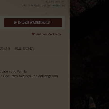
50,85 € pro Liter
inkl. 19 % MwSt. zzgl.
Versandkosten
IN DEN WARENKORB
RDNUNG
REZENSIONEN
üchten und Vanille.
n Gewürzen, Rosinen und Anklänge von