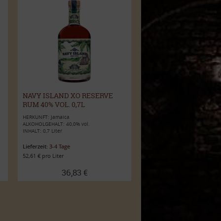
NAVY ISLAND XO RESERVE
RUM 40% VOL. 0,7L
HERKUNFT: Jamaica
ALKOHOLGEHALT: 40,0% vol.
INHALT: 0,7 Liter
Lieferzeit:
3-4 Tage
52,61 € pro Liter
36,83 €