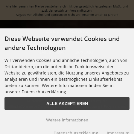
Alle hier genannten Preise verstehen sich inkl. der gesetzlich festgelegten MwSt. und
zzgl. der gewählten Versandkosten.
Abgabe von Alkohol und Spirituosen nicht an Personen unter 18 Jahren!
ZAHLUNG & VERSAND
Diese Webseite verwendet Cookies und
PRIVATSPHÄRE UND DATENSCHUTZ
AGB
andere Technologien
IMPRESSUM
KONTAKT
Wir verwenden Cookies und ähnliche Technologien, auch von
WIDERRUFSRECHT & WIDERRUFSFORMULAR
Drittanbietern, um die ordentliche Funktionsweise der
Website zu gewährleisten, die Nutzung unseres Angebotes zu
JUGENDSCHUTZ
VERTRAG WIDERRUFEN
analysieren und Ihnen ein bestmögliches Einkaufserlebnis
COOKIE EINSTELLUNGEN
bieten zu können. Weitere Informationen finden Sie in
unserer Datenschutzerklärung.
© 2026 Weingalerie - Shop • Alle Rechte vorbehalten
ALLE AKZEPTIEREN
modified eCommerce Shopsoftware © 2009-2026 • Umsetzung & Programmierung
Rehm Webdesign
Weitere Informationen
Datenschutzerklärung
Impressum