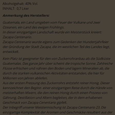
Alkoholgehalt: 40% Vol.
INHALT: 0,7 Liter
Anmerkung des Herstellers:
Guatemala, ein Land umgeben vom Feuer der Vulkane und zwei
Ozeanen, ein Land des ewigen Frühlings.
In dieser einzigartigen Landschaft wurde ein Meisterstück kreiert:
Zacapa Centenario.
Zacapa Centenario wurde eigens zum Gedenken der Hundertjahrfeier
der Gründung der Stadt Zacapa, die im westlichen Teil des Landes liegt,
entwickelt.
Kein Platz ist geeigneter für den von Zuckerrohranbau als die Südküste
Guatemalas. Das ganze Jahr über scheint die tropische Sonne. Zahlreiche
Flüsse erfrischen und nähren den Boden und lagern Mineralien ab, die
durch die starken vulkanischen Aktivitäten entstanden, die hier für
Millionen von Jahren abliefen.
Aus der ersten Pressung des Zuckerrohrs entsteht reiner Honig. Dieser
kennzeichnet den Beginn einer einzigartigen Reise durch die Hände von
meisterhaften Mixern, die den reinen Honig durch einen Prozess von
Gährung, Destillation und Altern begleiten, der in dem erhabenen
Geschmack von Zacapa Cenentario gipfelt.
Der Inbegriff unserer Meistermischung ist Zacapa Centenario 23. Die
einzigartige Komplexität der Aromen und Geschmäcke resultiert aus der