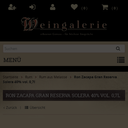
(
0
)
(
0
)
MENÜ
Startseite
Rum
Rum aus Melasse
Ron Zacapa Gran Reserva
Solera 40% vol. 0,7l
RON ZACAPA GRAN RESERVA SOLERA 40% VOL. 0,7L
Zurück
Übersicht
|