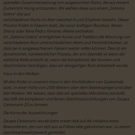
speziellen Zusammensetzung von ausgesuchten Rums, die aus reinem
Zuckerrohr Honig entstanden. Wir wählen diese aus einem „Sistema
Solera“ das aus
verschiedenen Rums im Alter zwischen 6 und 23 Jahren besteht. Dieser
Prozess findet in Fässern statt, die zuvor kräftigen Bourbon, feinen
Sherry oder feine Pedro Ximenez Weine enthielten.
Im „Sistema Solera“ ermöglichen Kunst und Tradition die Mischung von
verschiedenen Rum unterschiedlichen Alters und Persönlichkeiten, so
dass sie in ausgewachsenen Fässern weiter reifen können. Dies ist ein
dynamischer, handwerklicher Prozess, der erst beendet ist wenn die
wirkliche Reife erreicht ist, wenn die Komplexität der Aromen und
Geschmäcker bestätigen, dass ein einzigartiger Rum entwickelt wurde.
Haus in den Wolken
All dies findet in unserem Haus in den Hochländern von Guatemala
statt. In einer Höhe von 2300 Metern über dem Meeresspiegel und über
den Wolken. Wir wissen, dass dies ein spezielles Mikroklima darstellt,
das hilft die komplexen und feinen Geschmacksrichtungen von Zacapa
Centenario 23 zu formen.
Die Kurve der Auszeichnungen
Zacapa Centenario wurde beim ersten Mal auf die Initiative eines
Bewunderers, der von sich aus auf diese Idee gekommen war, zu einem
Geschmackswettbewerb gemeldet.