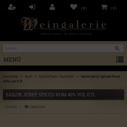
(
0
)
(
0
)
MENÜ
Startseite
Rum
Spiced Rum / Rumlikör
Sailor Jerry Spiced Rum
40% vol 0,7l
SAILOR JERRY SPICED RUM 40% VOL 0,7L
Zurück
Übersicht
|