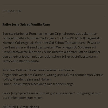
REZENSIONEN
Sailor Jerry Spiced Vanilla Rum
Bernsteinfarbener Rum, nach einem Originalrezept des bekannten
Tattoo-Künstlers Norman "Sailor Jerry" Collins (1911-1973) hergestellt.
Norman Collins gilt als Vater der Old-School-Tätowierkunst. Er wurde
berühmt als er während des zweitem Weltkrieges US Soldaten auf
Hawaii tätowierte. Norman Collins mischte als erster Tattoo-Künstler
den amerikanischen mit dem asiatischen Stil, er beeinflusste damit
Tattoo-Künstler bis heute.
Würziger Duft mit Noten von Karamell und Vanille.
Angenehm weich am Gaumen, würzig und süß mit Aromen von Vanille,
Toffee, Mandeln, Zimt und Nelken.
Süßer und würziger Nachklang mit schöner Länge.
Sailor Jerry Spiced Vanilla Rum ist gut ausbalanciert und geeignet zum
pur trinken oder zum mixen.
HERKUNFT: Virgin Islands