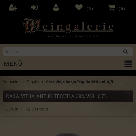
(
0
)
(
0
)
MENÜ
Startseite
Tequila
Casa Vieja Anejo Tequila 38% vol. 0,7l
CASA VIEJA ANEJO TEQUILA 38% VOL. 0,7L
Zurück
Übersicht
|