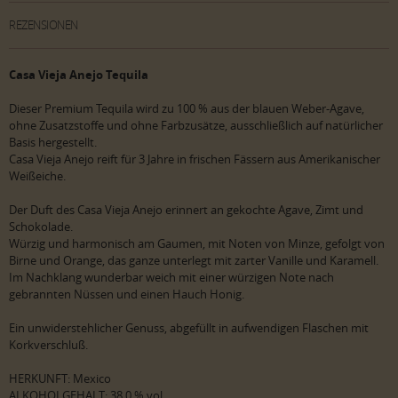
REZENSIONEN
Casa Vieja Anejo Tequila
Dieser Premium Tequila wird zu 100 % aus der blauen Weber-Agave,
ohne Zusatzstoffe und ohne Farbzusätze, ausschließlich auf natürlicher
Basis hergestellt.
Casa Vieja Anejo reift für 3 Jahre in frischen Fässern aus Amerikanischer
Weißeiche.
Der Duft des Casa Vieja Anejo erinnert an gekochte Agave, Zimt und
Schokolade.
Würzig und harmonisch am Gaumen, mit Noten von Minze, gefolgt von
Birne und Orange, das ganze unterlegt mit zarter Vanille und Karamell.
Im Nachklang wunderbar weich mit einer würzigen Note nach
gebrannten Nüssen und einen Hauch Honig.
Ein unwiderstehlicher Genuss, abgefüllt in aufwendigen Flaschen mit
Korkverschluß.
HERKUNFT: Mexico
ALKOHOLGEHALT: 38,0 % vol