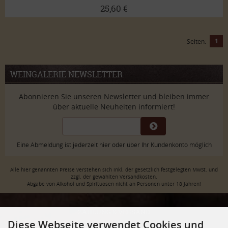
25,60 €
1
Seiten:
WEINGALERIE NEWSLETTER
Abonnieren Sie unseren Newsletter und bleiben immer
über aktuelle Neuheiten informiert!
Eine Abmeldung ist jederzeit hier oder über Ihr Kundenkonto möglich
Alle hier genannten Preise verstehen sich inkl. der gesetzlich festgelegten MwSt. und
zzgl. der gewählten Versandkosten.
Abgabe von Alkohol und Spirituosen nicht an Personen unter 18 Jahren!
ZAHLUNG & VERSAND
Diese Webseite verwendet Cookies und