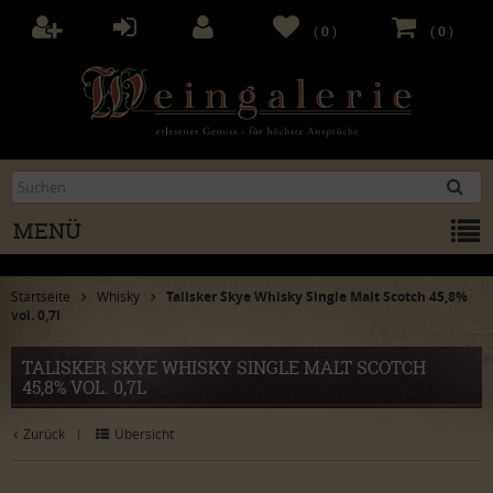
(
0
)
(
0
)
MENÜ
Startseite
Whisky
Talisker Skye Whisky Single Malt Scotch 45,8%
vol. 0,7l
TALISKER SKYE WHISKY SINGLE MALT SCOTCH
45,8% VOL. 0,7L
Zurück
Übersicht
|