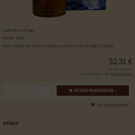
Lieferzeit:
3-4 Tage
Art.Nr.: 3853
Mehr Artikel von:
Talisker Distillery, Carbost, Isle of Skye, Scotland
32,31 €
46,15 € pro Liter
inkl. 19 % MwSt. zzgl.
Versandkosten
IN DEN WARENKORB
DETAILS