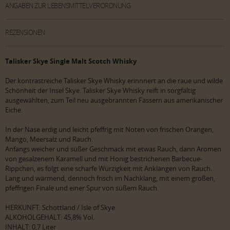
ANGABEN ZUR LEBENSMITTELVERORDNUNG
REZENSIONEN
Talisker Skye Single Malt Scotch Whisky
Der kontrastreiche Talisker Skye Whisky erinnnert an die raue und wilde
Schönheit der Insel Skye. Talisker Skye Whisky reift in sorgfältig
ausgewählten, zum Teil neu ausgebrannten Fässern aus amerikanischer
Eiche.
In der Nase erdig und leicht pfeffrig mit Noten von frischen Orangen,
Mango, Meersalz und Rauch.
Anfangs weicher und süßer Geschmack mit etwas Rauch, dann Aromen
von gesalzenem Karamell und mit Honig bestrichenen Barbecue-
Rippchen, es folgt eine scharfe Würzigkeit mit Anklängen von Rauch.
Lang und wärmend, dennoch frisch im Nachklang, mit einem großen,
pfeffrigen Finale und einer Spur von süßem Rauch.
HERKUNFT: Schottland / Isle of Skye
ALKOHOLGEHALT: 45,8% Vol.
INHALT: 0,7 Liter