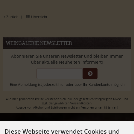
Zurück
Übersicht
|
WEINGALERIE NEWSLETTER
Abonnieren Sie unseren Newsletter und bleiben immer
über aktuelle Neuheiten informiert!
Eine Abmeldung ist jederzeit hier oder über Ihr Kundenkonto möglich
Alle hier genannten Preise verstehen sich inkl. der gesetzlich festgelegten MwSt. und
zzgl. der gewählten Versandkosten.
Abgabe von Alkohol und Spirituosen nicht an Personen unter 18 Jahren!
ZAHLUNG & VERSAND
Diese Webseite verwendet Cookies und