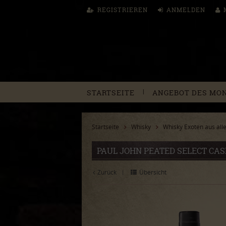
REGISTRIEREN
ANMELDEN
|
STARTSEITE
ANGEBOT DES MO
Startseite
Whisky
Whisky Exoten aus alle
PAUL JOHN PEATED SELECT CASK 
Zurück
Übersicht
|