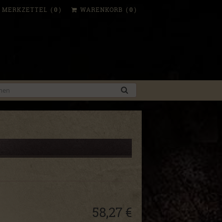
MERKZETTEL
(
0
)
WARENKORB
(
0
)
58,27 €