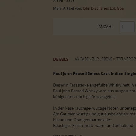
Art.Nr.: 3353
Mehr Artikel von:
John Distilleries Ltd, Goa
ANZAHL
DETAILS
ANGABEN ZUR LEBENSMITTELVERO
Paul John Peated Select Cask Indian Singl
Dieser in Fassstärke abgefüllte Whisky reift 
Paul John Peated Whisky wird aus ausgesuch
kühlgefiltert noch gefärbt abgefüllt.
In der Nase rauchige- würzige Noten unterlegt
Am Gaumen würzig und gut ausbalanciert mi
Kakao und Orangenmarmelade.
Rauchiges Finish, herb- warm und anhaltend.