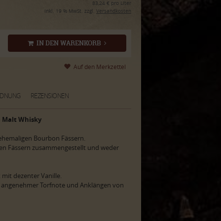
83,24 € pro Liter
inkl. 19 % MwSt. zzgl.
Versandkosten
IN DEN WARENKORB
RDNUNG
REZENSIONEN
e Malt Whisky
in ehemaligen Bourbon Fässern.
ten Fässern zusammengestellt und weder
 mit dezenter Vanille.
t angenehmer Torfnote und Anklängen von