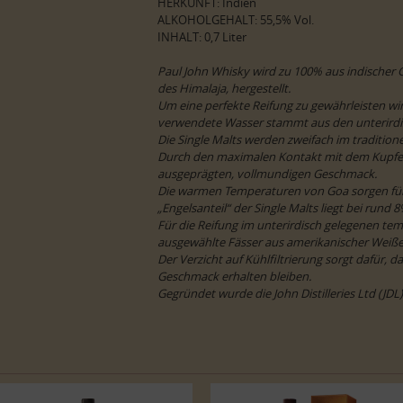
HERKUNFT: Indien
ALKOHOLGEHALT: 55,5% Vol.
INHALT: 0,7 Liter
Paul John Whisky wird zu 100% aus indischer
des Himalaja, hergestellt.
Um eine perfekte Reifung zu gewährleisten wi
verwendete Wasser stammt aus den unterirdi
Die Single Malts werden zweifach im tradition
Durch den maximalen Kontakt mit dem Kupf
ausgeprägten, vollmundigen Geschmack.
Die warmen Temperaturen von Goa sorgen für 
„Engelsanteil“ der Single Malts liegt bei rund 8
Für die Reifung im unterirdisch gelegenen tem
ausgewählte Fässer aus amerikanischer Weiße
Der Verzicht auf Kühlfiltrierung sorgt dafür, 
Geschmack erhalten bleiben.
Gegründet wurde die John Distilleries Ltd (JDL)