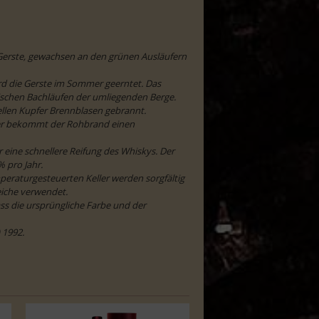
 Gerste, gewachsen an den grünen Ausläufern
rd die Gerste im Sommer geerntet. Das
schen Bachläufen der umliegenden Berge.
ellen Kupfer Brennblasen gebrannt.
er bekommt der Rohbrand einen
eine schnellere Reifung des Whiskys. Der
% pro Jahr.
peraturgesteuerten Keller werden sorgfältig
iche verwendet.
dass die ursprüngliche Farbe und der
 1992.