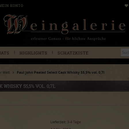
MEIN KONTO
|
|
NATS
HIGHLIGHTS
SCHATZKISTE
r Welt
Paul John Peated Select Cask Whisky 55,5% vol. 0,7l
WHISKY 55,5% VOL. 0,7L
Lieferzeit:
3-4 Tage