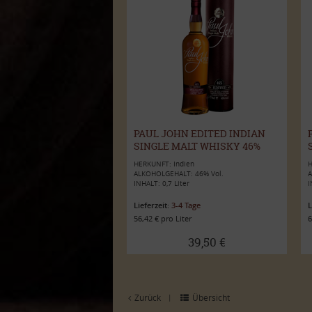
PAUL JOHN EDITED INDIAN
SINGLE MALT WHISKY 46%
VOL. 0,7L
HERKUNFT: Indien
H
ALKOHOLGEHALT: 46% Vol.
A
INHALT: 0,7 Liter
I
Lieferzeit:
3-4 Tage
L
56,42 € pro Liter
6
39,50 €
Zurück
Übersicht
|