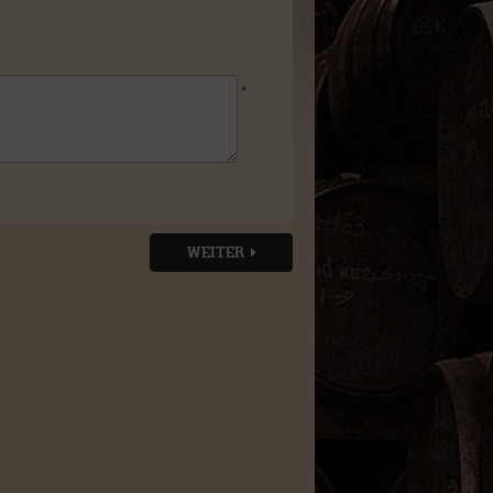
*
WEITER