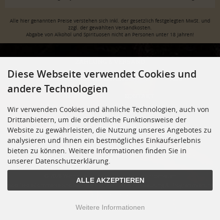
Alle hier genannten Preise verstehen sich inkl. der gesetzlich festgelegten MwSt. und
zzgl. der gewählten Versandkosten.
Abgabe von Alkohol und Spirituosen nicht an Personen unter 18 Jahren!
ZAHLUNG & VERSAND
Diese Webseite verwendet Cookies und
PRIVATSPHÄRE UND DATENSCHUTZ
AGB
andere Technologien
IMPRESSUM
KONTAKT
Wir verwenden Cookies und ähnliche Technologien, auch von
WIDERRUFSRECHT & WIDERRUFSFORMULAR
Drittanbietern, um die ordentliche Funktionsweise der
Website zu gewährleisten, die Nutzung unseres Angebotes zu
JUGENDSCHUTZ
VERTRAG WIDERRUFEN
analysieren und Ihnen ein bestmögliches Einkaufserlebnis
COOKIE EINSTELLUNGEN
bieten zu können. Weitere Informationen finden Sie in
unserer Datenschutzerklärung.
© 2026 Weingalerie - Shop • Alle Rechte vorbehalten
ALLE AKZEPTIEREN
modified eCommerce Shopsoftware © 2009-2026 • Umsetzung & Programmierung
Rehm Webdesign
Weitere Informationen