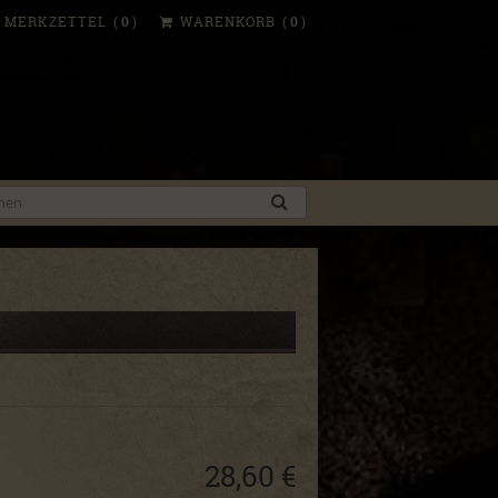
MERKZETTEL
(
0
)
WARENKORB
(
0
)
28,60 €