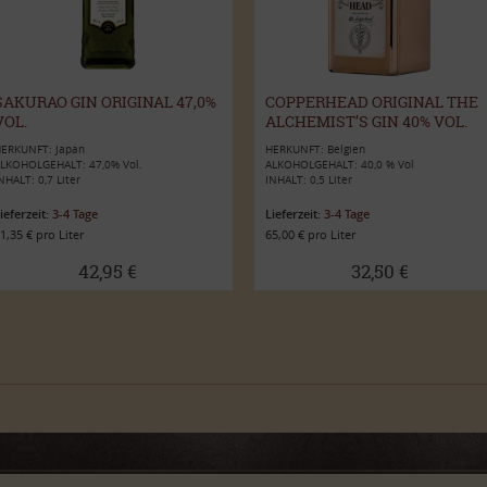
SAKURAO GIN ORIGINAL 47,0%
COPPERHEAD ORIGINAL THE
VOL.
ALCHEMIST’S GIN 40% VOL.
0,5L
ERKUNFT: Japan
HERKUNFT: Belgien
LKOHOLGEHALT: 47,0% Vol.
ALKOHOLGEHALT: 40,0 % Vol
NHALT: 0,7 Liter
INHALT: 0,5 Liter
ieferzeit:
3-4 Tage
Lieferzeit:
3-4 Tage
1,35 € pro Liter
65,00 € pro Liter
42,95 €
32,50 €