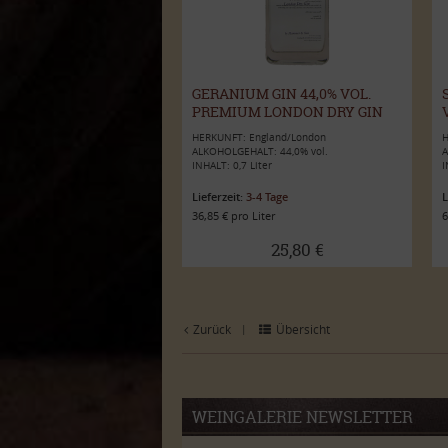
GERANIUM GIN 44,0% VOL.
PREMIUM LONDON DRY GIN
0,7L
HERKUNFT: England/London
H
ALKOHOLGEHALT: 44,0% vol.
A
INHALT: 0,7 Liter
I
Lieferzeit:
3-4 Tage
L
36,85 € pro Liter
6
25,80 €
Zurück
Übersicht
|
WEINGALERIE NEWSLETTER