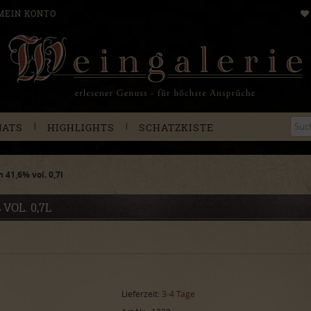
MEIN KONTO
|
|
NATS
HIGHLIGHTS
SCHATZKISTE
 41,6% vol. 0,7l
VOL. 0,7L
Lieferzeit:
3-4 Tage