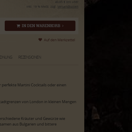
40,85 € pro Liter
inkl. 19 % MwSt. zzgl.
Versandkosten
IN DEN WARENKORB
RDNUNG
REZENSIONEN
 perfekte Martini Cocktails oder einen
Stadtgrenzen von London in kleinen Mengen
verschiedene Kräuter und Gewürze wie
amen aus Bulgarien und bittere