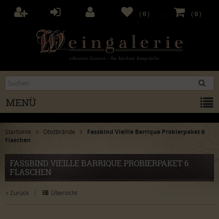
(
0
)
(
0
)
MENÜ
Startseite
Obstbrände
Fassbind Vieille Barrique Probierpaket 6
Flaschen
FASSBIND VIEILLE BARRIQUE PROBIERPAKET 6
FLASCHEN
Zurück
Übersicht
|