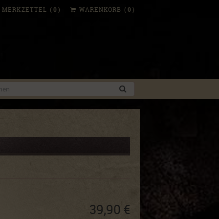
MERKZETTEL
(
0
)
WARENKORB
(
0
)
39,90 €