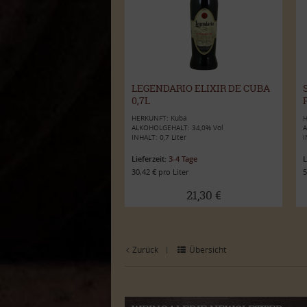
LEGENDARIO ELIXIR DE CUBA
0,7L
HERKUNFT: Kuba
H
ALKOHOLGEHALT: 34,0% Vol
A
INHALT: 0,7 Liter
I
Lieferzeit:
3-4 Tage
L
30,42 € pro Liter
5
21,30 €
Zurück
Übersicht
|