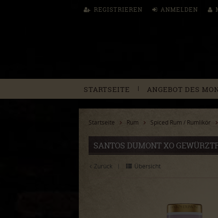
REGISTRIEREN
ANMELDEN
|
STARTSEITE
ANGEBOT DES MO
Startseite
Rum
Spiced Rum / Rumlikör
SANTOS DUMONT XO GEWÜRZTRA
Zurück
Übersicht
|