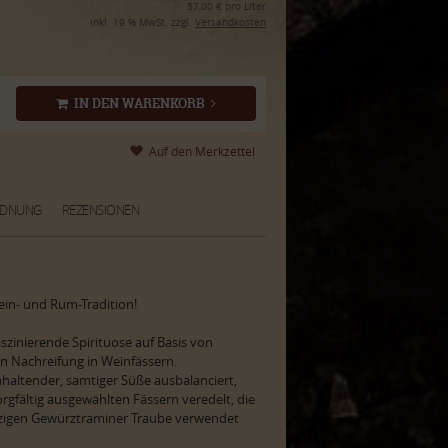
57,00 € pro Liter
inkl. 19 % MwSt. zzgl.
Versandkosten
IN DEN WARENKORB
RDNUNG
REZENSIONEN
ein- und Rum-Tradition!
zinierende Spirituose auf Basis von
n Nachreifung in Weinfässern.
haltender, samtiger Süße ausbalanciert,
orgfältig ausgewählten Fässern veredelt, die
rzigen Gewürztraminer Traube verwendet