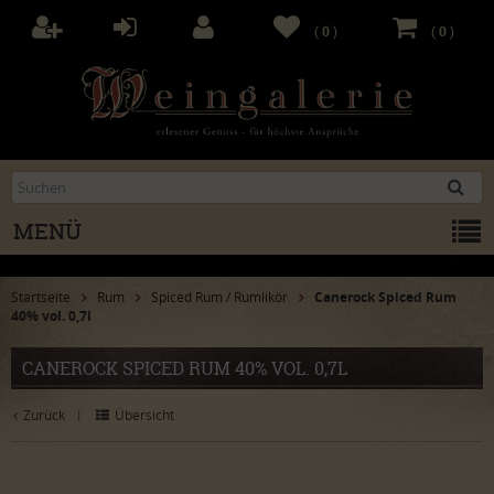
(
0
)
(
0
)
MENÜ
Startseite
Rum
Spiced Rum / Rumlikör
Canerock Spiced Rum
40% vol. 0,7l
CANEROCK SPICED RUM 40% VOL. 0,7L
Zurück
Übersicht
|