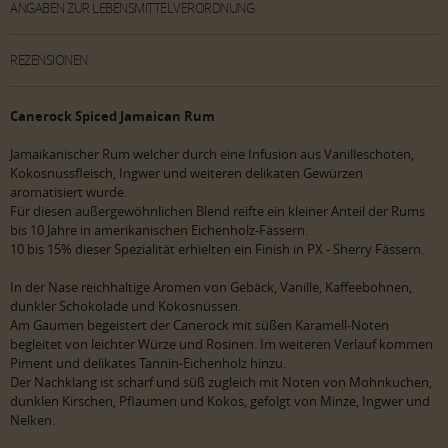
ANGABEN ZUR LEBENSMITTELVERORDNUNG
REZENSIONEN
Canerock Spiced Jamaican Rum
Jamaikanischer Rum welcher durch eine Infusion aus Vanilleschoten,
Kokosnussfleisch, Ingwer und weiteren delikaten Gewürzen
aromatisiert wurde.
Für diesen außergewöhnlichen Blend reifte ein kleiner Anteil der Rums
bis 10 Jahre in amerikanischen Eichenholz-Fässern.
10 bis 15% dieser Spezialität erhielten ein Finish in PX - Sherry Fässern.
In der Nase reichhaltige Aromen von Gebäck, Vanille, Kaffeebohnen,
dunkler Schokolade und Kokosnüssen.
Am Gaumen begeistert der Canerock mit süßen Karamell-Noten
begleitet von leichter Würze und Rosinen. Im weiteren Verlauf kommen
Piment und delikates Tannin-Eichenholz hinzu.
Der Nachklang ist scharf und süß zugleich mit Noten von Mohnkuchen,
dunklen Kirschen, Pflaumen und Kokos, gefolgt von Minze, Ingwer und
Nelken.