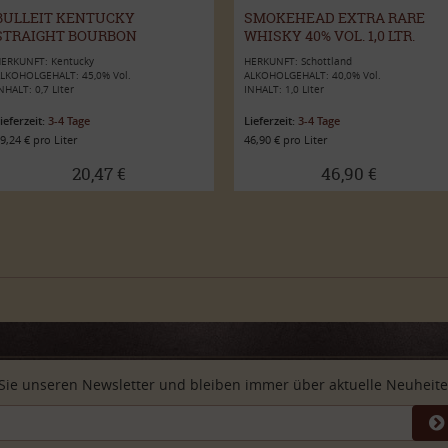
BULLEIT KENTUCKY
SMOKEHEAD EXTRA RARE
STRAIGHT BOURBON
WHISKY 40% VOL. 1,0 LTR.
WHISKEY 45% VOL. 0,7L
ERKUNFT: Kentucky
HERKUNFT: Schottland
LKOHOLGEHALT: 45,0% Vol.
ALKOHOLGEHALT: 40,0% Vol.
NHALT: 0,7 Liter
INHALT: 1,0 Liter
ieferzeit:
3-4 Tage
Lieferzeit:
3-4 Tage
9,24 € pro Liter
46,90 € pro Liter
20,47 €
46,90 €
Sie unseren Newsletter und bleiben immer über aktuelle Neuheiten