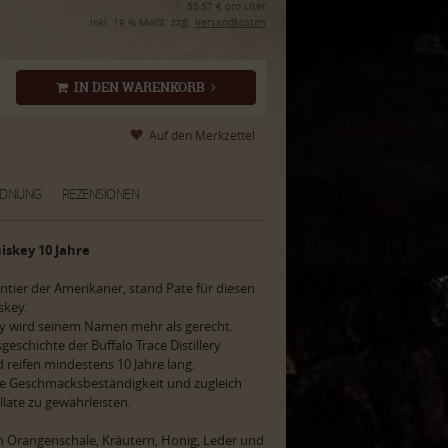
55,57 € pro Liter
inkl. 19 % MwSt. zzgl.
Versandkosten
IN DEN WARENKORB
RDNUNG
REZENSIONEN
iskey 10 Jahre
tier der Amerikaner, stand Pate für diesen
skey.
y wird seinem Namen mehr als gerecht.
geschichte der Buffalo Trace Distillery
nd reifen mindestens 10 Jahre lang.
ie Geschmacksbeständigkeit und zugleich
illate zu gewährleisten.
 Orangenschale, Kräutern, Honig, Leder und