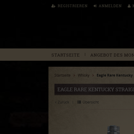
REGISTRIEREN
ANMELDEN
|
STARTSEITE
ANGEBOT DES MO
Startseite
Whisky
Eagle Rare Kentucky 
EAGLE RARE KENTUCKY STRAIGH
Zurück
Übersicht
|