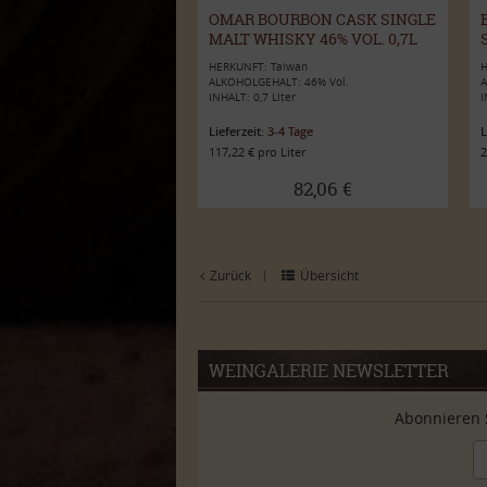
OMAR BOURBON CASK SINGLE
MALT WHISKY 46% VOL. 0,7L
HERKUNFT: Taiwan
H
ALKOHOLGEHALT: 46% Vol.
A
INHALT: 0,7 Liter
I
Lieferzeit:
3-4 Tage
L
117,22 € pro Liter
2
82,06 €
Zurück
Übersicht
|
WEINGALERIE NEWSLETTER
Abonnieren 