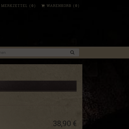
MERKZETTEL
(
0
)
WARENKORB
(
0
)
38,90 €