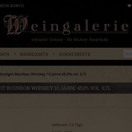
MEIN KONTO
|
|
NATS
HIGHLIGHTS
SCHATZKISTE
Straight Bourbon Whiskey 10 Jahre 45,0% vol. 0,7l
T BOURBON WHISKEY 10 JAHRE 45,0% VOL. 0,7L
Lieferzeit:
3-4 Tage