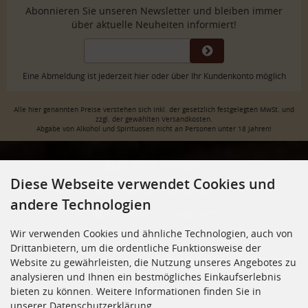
Abonnieren Sie unseren Newsletter und bleiben immer
über aktuelle Neuheiten informiert!
Eine Abmeldung ist jederzeit hier oder über Ihr Kundenkonto möglich
Alle hier genannten Preise verstehen sich inkl. der gesetzlich festgelegten MwSt. und
zzgl. der gewählten Versandkosten.
Abgabe von Alkohol und Spirituosen nicht an Personen unter 18 Jahren!
ZAHLUNG & VERSAND
Diese Webseite verwendet Cookies und
PRIVATSPHÄRE UND DATENSCHUTZ
AGB
andere Technologien
IMPRESSUM
KONTAKT
Wir verwenden Cookies und ähnliche Technologien, auch von
WIDERRUFSRECHT & WIDERRUFSFORMULAR
Drittanbietern, um die ordentliche Funktionsweise der
Website zu gewährleisten, die Nutzung unseres Angebotes zu
JUGENDSCHUTZ
VERTRAG WIDERRUFEN
analysieren und Ihnen ein bestmögliches Einkaufserlebnis
COOKIE EINSTELLUNGEN
bieten zu können. Weitere Informationen finden Sie in
unserer Datenschutzerklärung.