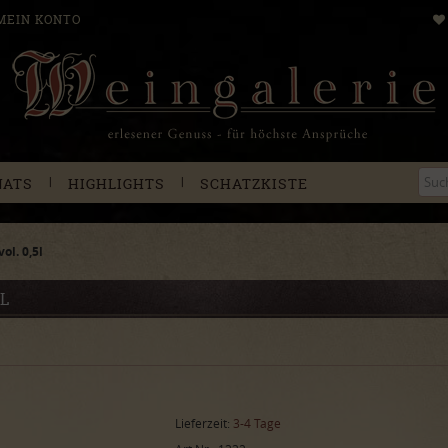
MEIN KONTO
|
|
NATS
HIGHLIGHTS
SCHATZKISTE
ol. 0,5l
5L
Lieferzeit:
3-4 Tage