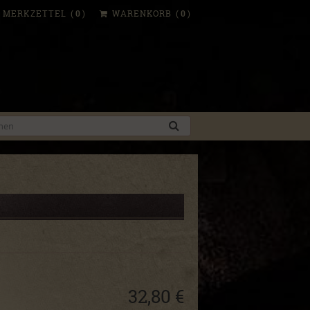
MERKZETTEL
(
0
)
WARENKORB
(
0
)
32,80 €