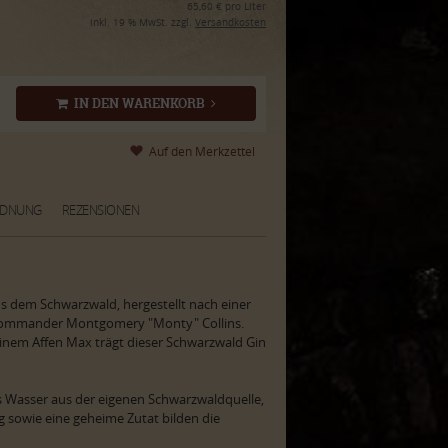
65,60 € pro Liter
inkl. 19 % MwSt. zzgl.
Versandkosten
IN DEN WARENKORB
RDNUNG
REZENSIONEN
us dem Schwarzwald, hergestellt nach einer
g Commander Montgomery "Monty" Collins.
em Affen Max trägt dieser Schwarzwald Gin
s Wasser aus der eigenen Schwarzwaldquelle,
ng sowie eine geheime Zutat bilden die