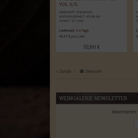
VOL. 0,7L
HERKUNFT: Frankreich
H
ALKOHOLGEHALT: 45,0% vol.
A
INHALT: 0,7 Liter
I
Lieferzeit:
3-4 Tage
L
46,57 € pro Liter
3
32,60 €
Zurück
Übersicht
|
WEINGALERIE NEWSLETTER
Abonnieren 