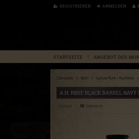
REGISTRIEREN
ANMELDEN
|
STARTSEITE
ANGEBOT DES MO
Startseite
Rum
Spiced Rum / Rumlikör
A.H. RIISE BLACK BARREL NAVY 
Zurück
Übersicht
|