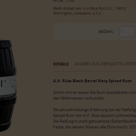
Art.Nr.: 1102
Mehr Artikel von:
A.H.Riise Rum LLC.,19810
Wilmington, Delaware, U.S.A.
ANZAHL
DETAILS
ANGABEN ZUR LEBENSMITTELVERO
A.H. Riise Black Barrel Navy Spiced Rum
Schon immer waren die Rum Spezialitäten von
den Weltmeeren verbunden.
Die jahrzehntelange Erfahrung bei der Reifung
Spiced Rum von A.H. Riise deutlich schmeckba
Die Reifung in stark getoasteten Eichenfässe
Farbe, die seinem Namen alle Ehre macht: S