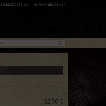
MERKZETTEL
(
0
)
WARENKORB
(
0
)
32,50 €