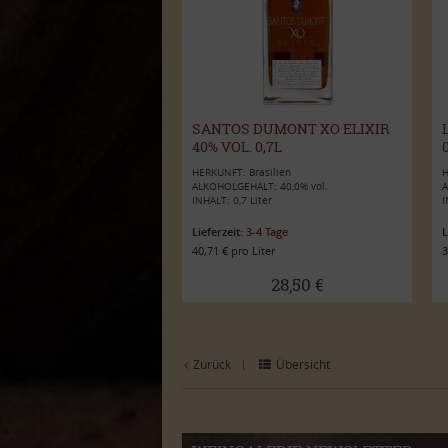
SANTOS DUMONT XO ELIXIR
40% VOL. 0,7L
HERKUNFT: Brasilien
H
ALKOHOLGEHALT: 40,0% vol.
A
INHALT: 0,7 Liter
I
Lieferzeit:
3-4 Tage
L
40,71 € pro Liter
3
28,50 €
Zurück
Übersicht
|