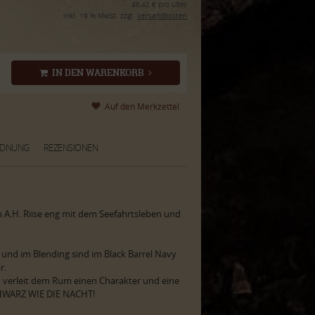
46,42 € pro Liter
inkl. 19 % MwSt. zzgl.
Versandkosten
IN DEN WARENKORB
RDNUNG
REZENSIONEN
 A.H. Riise eng mit dem Seefahrtsleben und
 und im Blending sind im Black Barrel Navy
r.
rn verleit dem Rum einen Charakter und eine
CHWARZ WIE DIE NACHT!