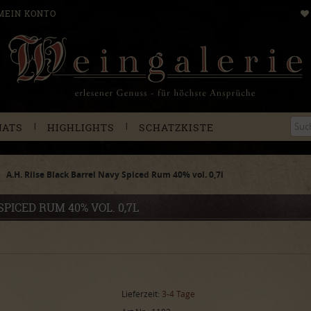
MEIN KONTO
|
|
NATS
HIGHLIGHTS
SCHATZKISTE
A.H. Riise Black Barrel Navy Spiced Rum 40% vol. 0,7l
SPICED RUM 40% VOL. 0,7L
Lieferzeit:
3-4 Tage