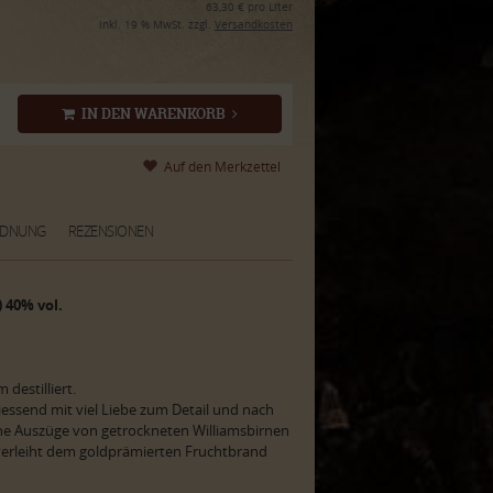
63,30 € pro Liter
inkl. 19 % MwSt. zzgl.
Versandkosten
IN DEN WARENKORB
RDNUNG
REZENSIONEN
 40% vol.
destilliert.
iessend mit viel Liebe zum Detail und nach
ne Auszüge von getrockneten Williamsbirnen
verleiht dem goldprämierten Fruchtbrand