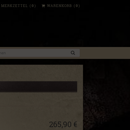
MERKZETTEL
(
0
)
WARENKORB
(
0
)
265,90 €