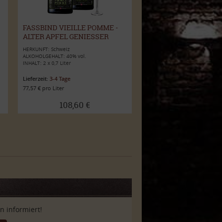
FASSBIND VIEILLE POMME -
ALTER APFEL GENIESSER P
AKET 40% VOL.
HERKUNFT: Schweiz
ALKOHOLGEHALT: 40% vol.
INHALT: 2 x 0,7 Liter
Lieferzeit:
3-4 Tage
77,57 € pro Liter
108,60 €
 informiert!