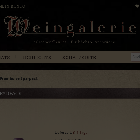
MEIN KONTO
|
|
NATS
HIGHLIGHTS
SCHATZKISTE
e Framboise Sparpack
SPARPACK
Lieferzeit:
3-4 Tage