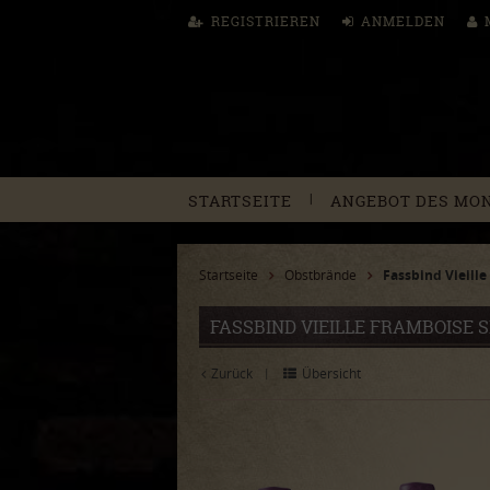
REGISTRIEREN
ANMELDEN
|
STARTSEITE
ANGEBOT DES MO
Startseite
Obstbrände
Fassbind Vieill
FASSBIND VIEILLE FRAMBOISE 
Zurück
Übersicht
|