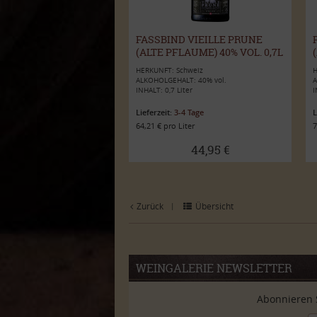
FASSBIND VIEILLE PRUNE
(ALTE PFLAUME) 40% VOL. 0,7L
HERKUNFT: Schweiz
H
ALKOHOLGEHALT: 40% vol.
A
INHALT: 0,7 Liter
I
Lieferzeit:
3-4 Tage
L
64,21 € pro Liter
7
44,95 €
Zurück
Übersicht
|
WEINGALERIE NEWSLETTER
Abonnieren 