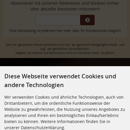
Abonnieren Sie unseren Newsletter und bleiben immer
über aktuelle Neuheiten informiert!
Eine Abmeldung ist jederzeit hier oder über Ihr Kundenkonto möglich
Alle hier genannten Preise verstehen sich inkl. der gesetzlich festgelegten MwSt. und
zzgl. der gewählten Versandkosten.
Abgabe von Alkohol und Spirituosen nicht an Personen unter 18 Jahren!
ZAHLUNG & VERSAND
Diese Webseite verwendet Cookies und
PRIVATSPHÄRE UND DATENSCHUTZ
AGB
andere Technologien
IMPRESSUM
KONTAKT
Wir verwenden Cookies und ähnliche Technologien, auch von
WIDERRUFSRECHT & WIDERRUFSFORMULAR
Drittanbietern, um die ordentliche Funktionsweise der
Website zu gewährleisten, die Nutzung unseres Angebotes zu
JUGENDSCHUTZ
VERTRAG WIDERRUFEN
analysieren und Ihnen ein bestmögliches Einkaufserlebnis
COOKIE EINSTELLUNGEN
bieten zu können. Weitere Informationen finden Sie in
unserer Datenschutzerklärung.