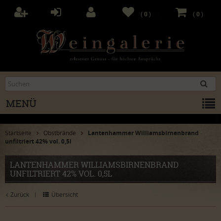
(
0
)
(
0
)
MENÜ
Startseite
Obstbrände
Lantenhammer Williamsbirnenbrand
unfiltriert 42% vol. 0,5l
LANTENHAMMER WILLIAMSBIRNENBRAND
UNFILTRIERT 42% VOL. 0,5L
Zurück
Übersicht
|